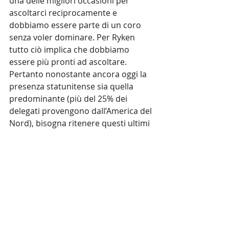
una delle migliori occasioni per 
ascoltarci reciprocamente e 
dobbiamo essere parte di un coro 
senza voler dominare. Per Ryken 
tutto ciò implica che dobbiamo 
essere più pronti ad ascoltare. 
Pertanto nonostante ancora oggi la 
presenza statunitense sia quella 
predominante (più del 25% dei 
delegati provengono dall’America del 
Nord), bisogna ritenere questi ultimi 
come una parte di un corpo molto 
più esteso. Bisogna per Ryken 
continuare a sviluppare la leadership 
ed il concetto di servizio per guarire 
anche la Chiesa dalle sue ferite. Per 
lui, sollecitato da una domanda, è 
più importante la formazione del 
carattere di una persona piuttosto 