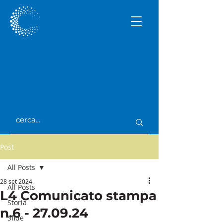
Post
All Posts
28 set 2024
All Posts
L4 Comunicato stampa
Storia
n.6 - 27.09.24
Sfide